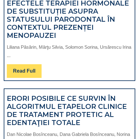
EFECTELE TERAPIEI HORMONALE
ANALIZEI
DE SUBSTITUȚIE ASUPRA
SEM
STATUSULUI PARODONTAL ÎN
SI
CONTEXTUL PREZENȚEI
EDX
EFECTELE
MENOPAUZEI
–
TERAPIEI
O
Liliana Păsărin, Mârţu Silvia, Solomon Sorina, Ursărescu Irina
HORMONALE
COMPARAȚIE
...
DE
A
SUBSTITUȚIE
CINCI
Read
Read Full
ASUPRA
IMPLANTURI
Full
STATUSULUI
DINTR-
PARODONTAL
O
ERORI POSIBILE CE SURVIN ÎN
ÎN
SINGURA
ALGORITMUL ETAPELOR CLINICE
CONTEXTUL
PIESA
DE TRATAMENT PROTETIC AL
PREZENȚEI
ERORI
EDENTAŢIEI TOTALE
MENOPAUZEI
POSIBILE
Dan Nicolae Bosînceanu, Dana Gabriela Bosînceanu, Norina
CE