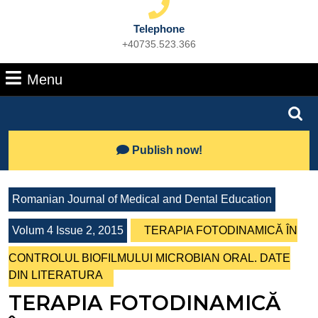
Telephone
+40735.523.366
Phone
Number
Menu
Menu
Search
for:
Lets
Publish now!
Talk
Romanian Journal of Medical and Dental Education
Volum 4 Issue 2, 2015
TERAPIA FOTODINAMICĂ ÎN
CONTROLUL BIOFILMULUI MICROBIAN ORAL. DATE
DIN LITERATURA
TERAPIA FOTODINAMICĂ