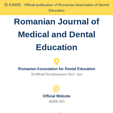
Skip
RJMDE - Official publication of Romanian Association of Dental
to
Education
content
Romanian Journal of
Skip
to
Medical and Dental
content
Education
Romanian Association for Dental Education
St.Mihail Kocalniceanu No2. Iasi
Official Website
ADRE.RO
Email