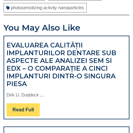
photosensitizing activity nanoparticles
You May Also Like
EVALUAREA CALITĂȚII
IMPLANTURILOR DENTARE SUB
ASPECTE ALE ANALIZEI SEM SI
EDX – O COMPARAȚIE A CINCI
IMPLANTURI DINTR-O SINGURA
EVALUAREA
PIESA
CALITĂȚII
Dirk U. Duddeck ...
IMPLANTURILOR
DENTARE
Read
Read Full
SUB
Full
ASPECTE
ALE