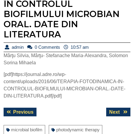
ÎN CONTROLUL
BIOFILMULUI MICROBIAN
ORAL. DATE DIN
LITERATURA
admin
admin
0 Comments
10:57 am
Mârţu Silvia, Mârţu- Stefanache Maria-Alexandra, Solomon
Sorina Mihaela
[pdf]https://journal.adre.ro/wp-
content/uploads/2016/06/TERAPIA-FOTODINAMICA-IN-
CONTROLUL-BIOFILMULUI-MICROBIAN-ORAL.-DATE-
DIN-LITERATURA.pdf[/pdf]
Post
Previous
Next
Previous
Next
navigation
post:
post:
microbial biofilm
photodynamic therapy